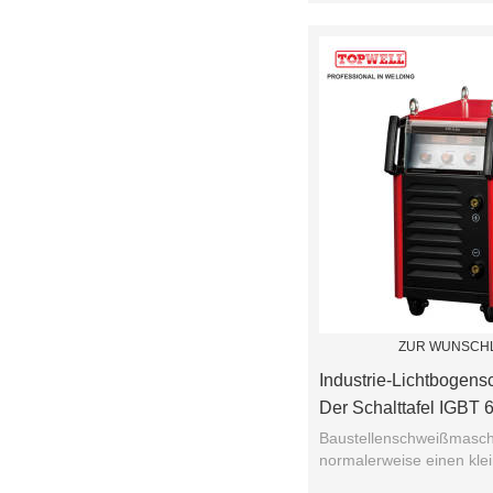
ZUR WUNSCHL
Industrie-Lichtbogen
Der Schalttafel IGBT 
Baustellenschweißmasch
normalerweise einen kl
in der Leistung ...