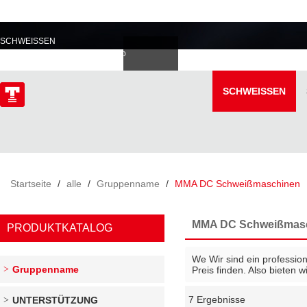
PROFESSIONELL IM
SCHWEISSEN
Deutsch
Español
Italiano
lski
ไทย
Tiếng Việt
SCHWEISSEN
ÜBER
Startseite
/
alle
/
Gruppenname
/
MMA DC Schweißmaschinen
MMA DC Schweißmas
PRODUKTKATALOG
We Wir sind ein professio
Gruppenname
Preis finden. Also bieten 
7 Ergebnisse
UNTERSTÜTZUNG
Schaukasten