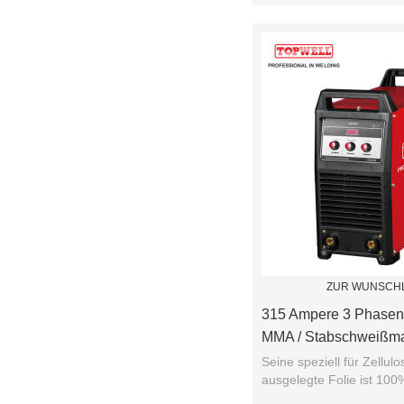
ZUR WUNSCHL
315 Ampere 3 Phasen I
MMA / Stabschweißm
Seine speziell für Zellul
ausgelegte Folie ist 100%
vertikale Schweißnähte ..