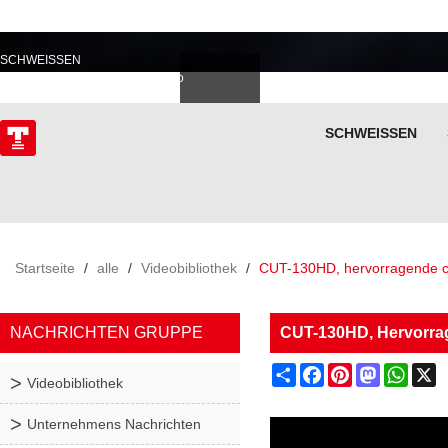
PROFESSIONELL IM
SCHWEISSEN
Deutsch
Español
Italiano
lski
ไทย
Tiếng Việt
SCHWEISSEN
ÜBER
Startseite
/
alle
/
Videobibliothek
/
CUT-130HD, hervorragende c
NACHRICHTEN GRUPPE
CUT-130HD, Hervorra
Share
Facebook
Pinterest
Mastodon
What
X
Videobibliothek
Unternehmens Nachrichten