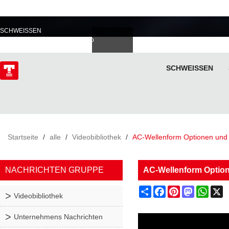
PROFESSIONELL IM
SCHWEISSEN
Deutsch
Español
Italiano
lski
ไทย
Tiếng Việt
SCHWEISSEN
ÜBER
Startseite
/
alle
/
Videobibliothek
/
AC-Wellenform Optionen und 
NACHRICHTEN GRUPPE
AC-Wellenform Option
Share
Facebook
Pinterest
Mastodon
What
X
Videobibliothek
Unternehmens Nachrichten