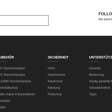
FOLLO
We want t
UBEHÖR
SICHERHEIT
UNTERSTÜT
IG-Taschenlampen
Helm
Garantie
IG-Taschenlampen
Handschuhe
Bedienung
LASMA Taschenlampen
Kopfschutz
Häufig gestellte
rkstattschutz
Kleidung
Videobibliothek
lter, Kabel & Konnektoren
Fußschutz
Tipps
sregler
gler