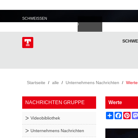
PROFESSIONELL IM
SCHWEISSEN
語
한국의
Deutsch
Español
Italiano
donesia
Polski
ไทย
Tiếng Việt
SCHWE
ÜBER
Startseite
/
alle
/
Unternehmens Nachrichten
/
Werte
NACHRICHTEN GRUPPE
Werte
Share
Facebo
Pin
Videobibliothek
Unternehmens Nachrichten