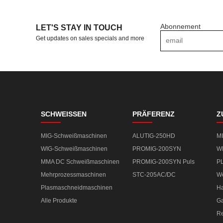
Abonnement
LET'S STAY IN TOUCH
Get updates on sales specials and more
SCHWEISSEN
PRÄFERENZ
Z
MIG-Schweißmaschinen
ALUTIG-250HD
M
WIG-Schweißmaschinen
PROMIG-200SYN
W
MMA DC Schweißmaschinen
PROMIG-200SYN Puls
P
Mehrprozessmaschinen
STC-205AC/DC
We
Plasmaschneidmaschinen
Ha
Alle Produkte
Ga
Re