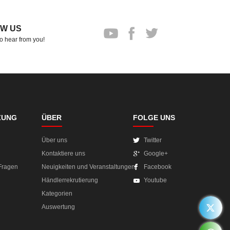
W US
o hear from you!
ZUNG
ÜBER
FOLGE UNS
Über uns
Twitter
Kontaktiere uns
Google+
 Fragen
Neuigkeiten und Veranstaltungen
Facebook
Händlerrekrutierung
Youtube
Kategorien
Auswertung