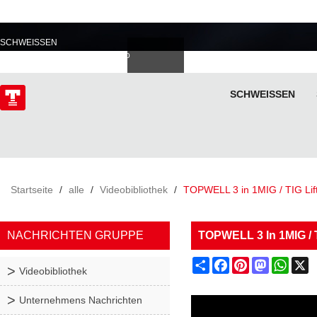
PROFESSIONELL IM
SCHWEISSEN
Deutsch
Español
Italiano
lski
ไทย
Tiếng Việt
SCHWEISSEN
ÜBER
Startseite
/
alle
/
Videobibliothek
/
TOPWELL 3 in 1MIG / TIG Lif
NACHRICHTEN GRUPPE
TOPWELL 3 In 1MIG / T
Share
Facebook
Pinterest
Mastodon
What
X
Videobibliothek
Unternehmens Nachrichten