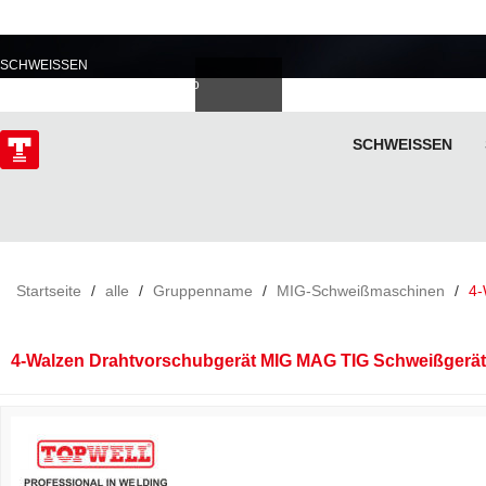
PROFESSIONELL IM
SCHWEISSEN
Deutsch
Español
Italiano
lski
ไทย
Tiếng Việt
SCHWEISSEN
ÜBER
Startseite
/
alle
/
Gruppenname
/
MIG-Schweißmaschinen
/
4-
4-Walzen Drahtvorschubgerät MIG MAG TIG Schweißgerät