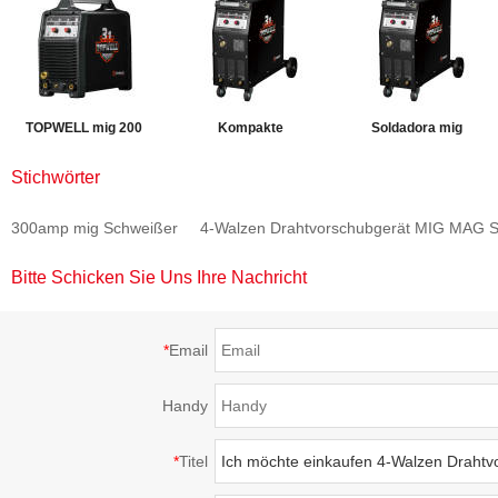
TOPWELL mig 200
Kompakte
Soldadora mig
Schweißgerät
Schweißmaschine mig
250amp Schweißgerät
Stichwörter
PROMIG-200SYN
Doppelimpuls
PROMIG-250SYN
300amp mig Schweißer
4-Walzen Drahtvorschubgerät MIG MAG S
PROMIG-250SYN
PULSE
Bitte Schicken Sie Uns Ihre Nachricht
*
Email
Handy
*
Titel