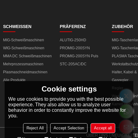
SCHWEISSEN
PRÄFERENZ
ZUBEHÖR
MIG-Schweißmaschinen
ALUTIG-250HD
MIG-Taschenl
WIG-Schweißmaschinen
PROMIG-200SYN
WIG-Taschenl
MMA DC Schweißmaschinen
PROMIG-200SYN Puls
PLASMA Tasch
Mehrprozessmaschinen
STC-205AC/DC
Werkstattschutz
Plasmaschneidmaschinen
Halter, Kabel 
Alle Produkte
Gasregler
Cookie settings
Regler
Wasserkühleinh
We use cookies to provide you with the best possible
experience. They also allow us to analyze user
Karren und An
behavior in order to constantly improve the website for
you.
Reject All
Accept Selection
Accept all
ÜBER UNS
NEUIGKEITE