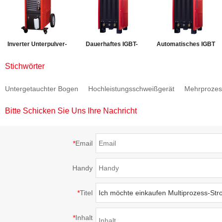
Inverter Unterpulver-
Dauerhaftes IGBT-
Automatisches IGBT
ARC-Schweißgerät
Inverter 1000 unterlief
UP-Schweißgerät
Stichwörter
ARC-800Plus
Lichtbogenschweißgerät
ARC-1250Plus
Untergetauchter Bogen
Hochleistungsschweißgerät
Mehrprozes
ARC-1000Plus
Bitte Schicken Sie Uns Ihre Nachricht
*
Email
Handy
*
Titel
*
Inhalt