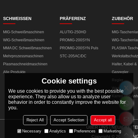
SCHWEISSEN
PRÄFERENZ
ZUBEHÖR
MIG-Schweißmaschinen
ALUTIG-250HD
MIG-Taschenl
WIG-Schweißmaschinen
PROMIG-200SYN
WIG-Taschenl
MMA DC Schweißmaschinen
PROMIG-200SYN Puls
PLASMA Tasch
Mehrprozessmaschinen
STC-205AC/DC
Werkstattschutz
Plasmaschneidmaschinen
Halter, Kabel 
Alle Produkte
Gasregler
Cookie settings
Regler
Wasserkühleinh
We use cookies to provide you with the best possible
experience. They also allow us to analyze user
Karren und An
behavior in order to constantly improve the website for
you.
Reject All
Accept Selection
Accept all
ÜBER UNS
NEUIGKEITE
Necessary
Analytics
Preferences
Marketing
Copyright © 2026
HANG