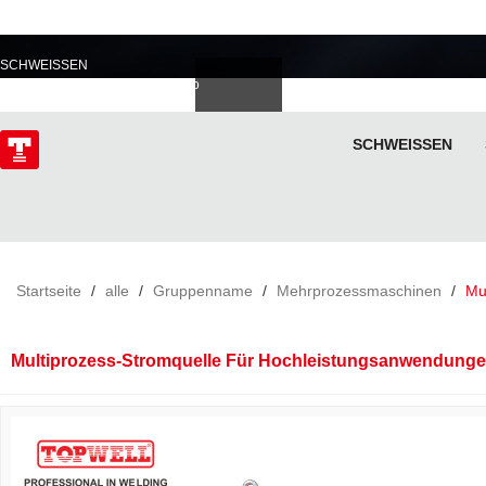
PROFESSIONELL IM
SCHWEISSEN
Deutsch
Español
Italiano
lski
ไทย
Tiếng Việt
SCHWEISSEN
ÜBER
Startseite
/
alle
/
Gruppenname
/
Mehrprozessmaschinen
/
Mu
Multiprozess-Stromquelle Für Hochleistungsanwendung