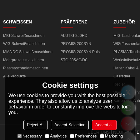
SCHWEISSEN
PRÄFERENZ
ZUBEHÖR
MIG-Schweißmaschinen
ALUTIG-250HD
MIG-Taschenl
WIG-Schweißmaschinen
PROMIG-200SYN
WIG-Taschenl
MMA DC Schweißmaschinen
PROMIG-200SYN Puls
PLASMA Tasch
Mehrprozessmaschinen
STC-205AC/DC
Werkstattschutz
Plasmaschneidmaschinen
Halter, Kabel 
Alle Produkte
Gasregler
Cookie settings
Regler
Wasserkühleinh
We use cookies to provide you with the best possible
experience. They also allow us to analyze user
Karren und An
behavior in order to constantly improve the website for
you.
Reject All
Accept Selection
Accept all
ÜBER UNS
NEUIGKEITE
Necessary
Analytics
Preferences
Marketing