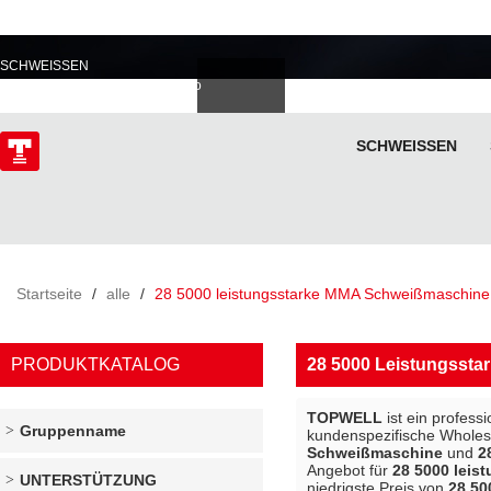
PROFESSIONELL IM
SCHWEISSEN
Deutsch
Español
Italiano
lski
ไทย
Tiếng Việt
SCHWEISSEN
ÜBER
Startseite
/
alle
/
28 5000 leistungsstarke MMA Schweißmaschine
PRODUKTKATALOG
28 5000 Leistungsst
TOPWELL
ist ein profess
Gruppenname
kundenspezifische Whole
Schweißmaschine
und
2
Angebot für
28 5000 lei
UNTERSTÜTZUNG
niedrigste Preis von
28 50