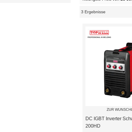
3 Ergebnisse
Schaukasten
ZUR WUNSCHL
DC IGBT Inverter Schw
200HD