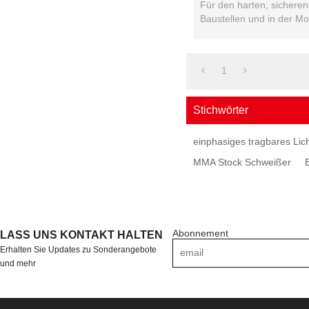
Für den harten, sicheren 
Baustellen und in der M
robusten MMA-Profimasch
1
Stichwörter
einphasiges tragbares Li
MMA Stock Schweißer
Abonnement
LASS UNS KONTAKT HALTEN
Erhalten Sie Updates zu Sonderangebote
und mehr