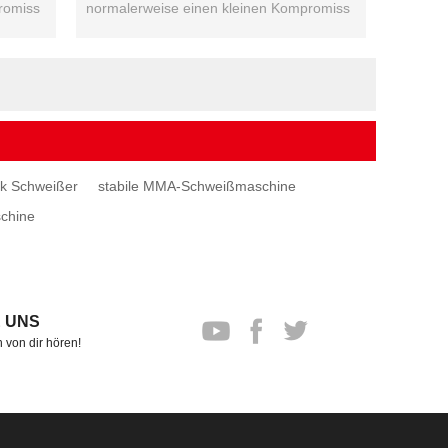
romiss
normalerweise einen kleinen Kompromiss
in der Leistung ...
k Schweißer
stabile MMA-Schweißmaschine
chine
 UNS
 von dir hören!