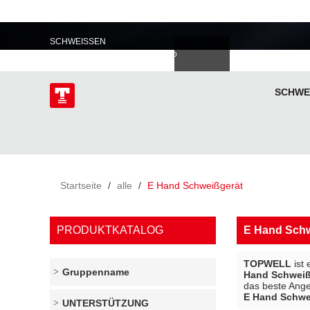
PROFESSIONELL IM
SCHWEISSEN
語
한국의
Deutsch
Español
Italiano
donesia
Polski
ไทย
Tiếng Việt
SCHWE
ÜBER
Startseite
/
alle
/
E Hand Schweißgerät
PRODUKTKATALOG
E Hand Schw
TOPWELL
ist 
Gruppenname
Hand Schweiß
das beste Ange
E Hand Schwe
UNTERSTÜTZUNG