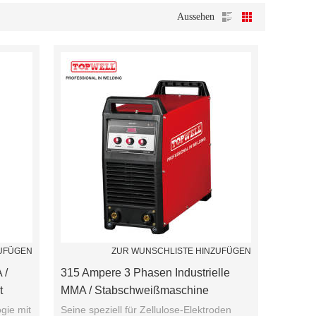
Aussehen
ZUFÜGEN
ZUR WUNSCHLISTE HINZUFÜGEN
 /
315 Ampere 3 Phasen Industrielle
t
MMA / Stabschweißmaschine
gie mit
Seine speziell für Zellulose-Elektroden