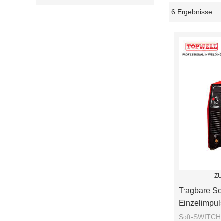
6 Ergebnisse
Schaukasten
Z
Tragbare S
Einzelimpu
Soft-SWITCHI