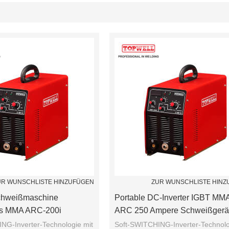
Liste
UR WUNSCHLISTE HINZUFÜGEN
ZUR WUNSCHLISTE HIN
chweißmaschine
Portable DC-Inverter IGBT MMA
ls MMA ARC-200i
ARC 250 Ampere Schweißgerä
NG-Inverter-Technologie mit
Soft-SWITCHING-Inverter-Technolo