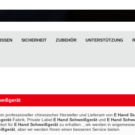
ISSEN
SICHERHEIT
ZUBEHÖR
UNTERSTÜTZUNG
eißgerät
ein professioneller chinesischer Hersteller und Lieferant von
E Hand Sc
gerät
-Fabrik, Private Label
E Hand Schweißgerät
und
E Hand Schwe
bot für
E Hand Schweißgerät
zu erhalten. , wir werden in angemessene
ißgerät
, aber wir werden Ihnen einen besseren Service bieten.