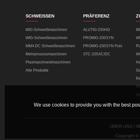
SCHWEISSEN
PRÄFERENZ
Z
MIG-Schweißmaschinen
ALUTIG-250HD
M
WIG-Schweißmaschinen
PROMIG-200SYN
W
MMA DC Schweißmaschinen
PROMIG-200SYN Puls
P
Mehrprozessmaschinen
STC-205AC/DC
We
Plasmaschneidmaschinen
Ha
Alle Produkte
Ga
Re
Wa
Ka
We use cookies to provide you with the best poss
ÜBER UNS
N
Copyright 