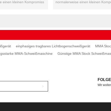
e einen kleinen Kompromiss
normalerweise einen kleinen Komp
g ...
in der Leistung ...
ßgerät
einphasiges tragbares Lichtbogenschweißgerät
MMA Stoc
ungsstarke MMA-Schweißmaschine
Günstige MMA Stock Schweißmas
FOLGE
Wir wollen