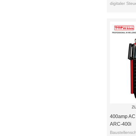
digitaler Steu
Lichtbogen un
Z
400amp AC 
ARC-400i
Baustellensc