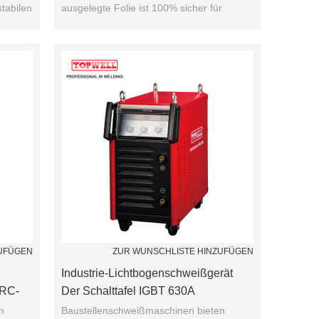
stabilen
ausgelegte Folie ist 100% sicher für
i ..
vertikale Schweißnähte ...
ZUFÜGEN
ZUR WUNSCHLISTE HINZUFÜGEN
Industrie-Lichtbogenschweißgerät
ARC-
Der Schalttafel IGBT 630A
n
Baustellenschweißmaschinen bieten