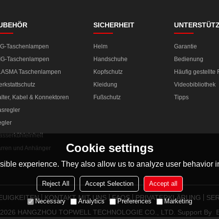
UBEHÖR
SICHERHEIT
UNTERSTÜT
IG-Taschenlampen
Helm
Garantie
IG-Taschenlampen
Handschuhe
Bedienung
LASMA Taschenlampen
Kopfschutz
Häufig gestellte
rkstattschutz
Kleidung
Videobibliothek
lter, Kabel & Konnektoren
Fußschutz
Tipps
sregler
gler
sserkühleinheit
Cookie settings
rren und Anhänger
ible experience. They also allow us to analyze user behavior in
Reject All
Accept Selection
Accept all
EUIGKEITEN
KONTAKT MIT UNS
FAQS
PRIVATERKLÄRUNG
SER
Necessary
Analytics
Preferences
Marketing
© 2026
HANGZHOU TOPWELL TECHNOLOGIE CO., LTD.
Support By