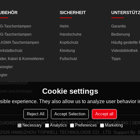
UBEHÖR
SICHERHEIT
UNTERSTÜT
IG-Taschenlampen
Helm
Garantie
IG-Taschenlampen
Handschuhe
Bedienung
LASMA Taschenlampen
Kopfschutz
Häufig gestellte
rkstattschutz
Kleidung
Videobibliothek
lter, Kabel & Konnektoren
Fußschutz
Tipps
sregler
gler
sserkühleinheit
Cookie settings
rren und Anhänger
ible experience. They also allow us to analyze user behavior in
Reject All
Accept Selection
Accept all
EUIGKEITEN
KONTAKT MIT UNS
FAQS
PRIVATERKLÄRUNG
SER
Necessary
Analytics
Preferences
Marketing
© 2026
HANGZHOU TOPWELL TECHNOLOGIE CO., LTD.
Support By