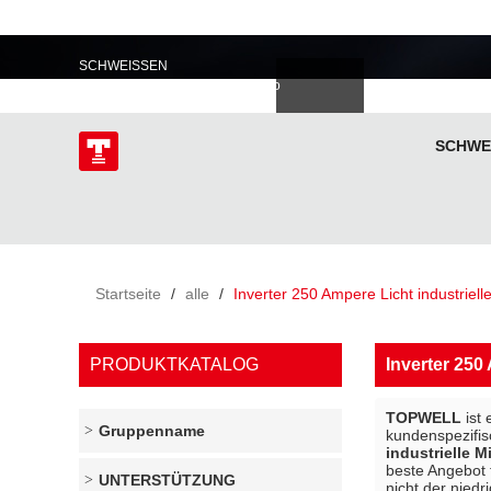
PROFESSIONELL IM
SCHWEISSEN
語
한국의
Deutsch
Español
Italiano
donesia
Polski
ไทย
Tiếng Việt
SCHWE
ÜBER
Startseite
/
alle
/
Inverter 250 Ampere Licht industriel
PRODUKTKATALOG
Inverter 250
TOPWELL
ist 
Gruppenname
kundenspezifi
industrielle 
beste Angebot 
UNTERSTÜTZUNG
nicht der niedr