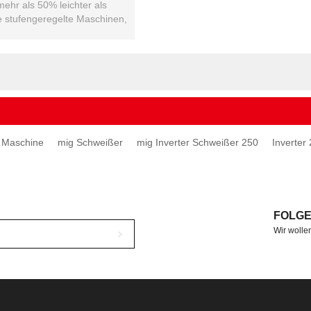
mehr als 50% leichter als
 stufengeregelte Maschinen,
..
 Maschine
mig Schweißer
mig Inverter Schweißer 250
Inverter
FOLGE
Wir wollen