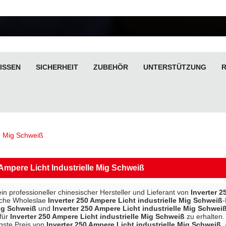
ISSEN
SICHERHEIT
ZUBEHÖR
UNTERSTÜTZUNG
le Mig Schweiß
 Ampere Licht Industrielle Mig Schweiß
ein professioneller chinesischer Hersteller und Lieferant von
Inverter 2
sche Wholeslae
Inverter 250 Ampere Licht industrielle Mig Schweiß
-
Mig Schweiß
und
Inverter 250 Ampere Licht industrielle Mig Schwei
für
Inverter 250 Ampere Licht industrielle Mig Schweiß
zu erhalten.
igste Preis von
Inverter 250 Ampere Licht industrielle Mig Schweiß
,