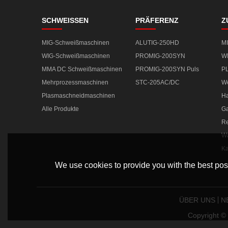
SCHWEISSEN
PRÄFERENZ
Z
MIG-Schweißmaschinen
ALUTIG-250HD
M
WIG-Schweißmaschinen
PROMIG-200SYN
W
MMA DC Schweißmaschinen
PROMIG-200SYN Puls
P
Mehrprozessmaschinen
STC-205AC/DC
We
Plasmaschneidmaschinen
Ha
Alle Produkte
Ga
Re
Wa
Ka
We use cookies to provide you with the best poss
ÜBER UNS
N
Copyright 