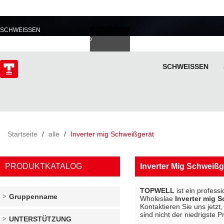
PROFESSIONELL IM
SCHWEISSEN
Deutsch
Español
Italiano
lski
ไทย
Tiếng Việt
SCHWEISSEN
ÜBER
Startseite
/
alle
/
Inverter mig Schweißgerät
PRODUKTKATALOG
Inverter Mig Schweißg
TOPWELL
ist ein profess
Gruppenname
Wholeslae
Inverter mig 
Kontaktieren Sie uns jetzt
sind nicht der niedrigste 
UNTERSTÜTZUNG