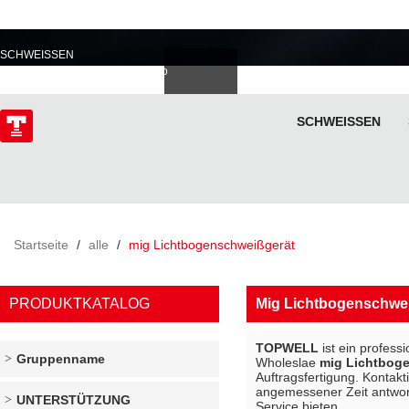
PROFESSIONELL IM
SCHWEISSEN
Deutsch
Español
Italiano
lski
ไทย
Tiếng Việt
SCHWEISSEN
ÜBER
Startseite
/
alle
/
mig Lichtbogenschweißgerät
PRODUKTKATALOG
Mig Lichtbogenschwe
TOPWELL
ist ein profess
Gruppenname
Wholeslae
mig Lichtbog
Auftragsfertigung. Kontakt
angemessener Zeit antworte
UNTERSTÜTZUNG
Service bieten.