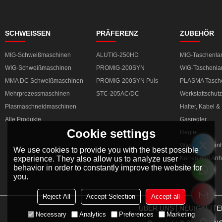
SCHWEISSEN
PRÄFERENZ
ZUBEHÖR
MIG-Schweißmaschinen
ALUTIG-250HD
MIG-Taschenl
WIG-Schweißmaschinen
PROMIG-200SYN
WIG-Taschenl
MMA DC Schweißmaschinen
PROMIG-200SYN Puls
PLASMA Tasch
Mehrprozessmaschinen
STC-205AC/DC
Werkstattschutz
Plasmaschneidmaschinen
Halter, Kabel 
Alle Produkte
Gasregler
Cookie settings
Regler
Wasserkühleinh
We use cookies to provide you with the best possible
experience. They also allow us to analyze user
Karren und An
behavior in order to constantly improve the website for
you.
Reject All
Accept Selection
Accept all
ÜBER UNS
NEUIGKEITE
Necessary
Analytics
Preferences
Marketing