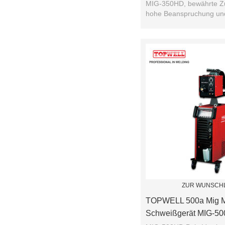
MIG-350HD, bewährte Zuv
hohe Beanspruchung un
Abscheiderate für die Ind
ZUR WUNSCHL
TOPWELL 500a Mig 
Schweißgerät MIG-50