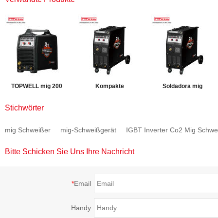
TOPWELL mig 200
Kompakte
Soldadora mig
Schweißgerät
Schweißmaschine mig
250amp Schweißgerät
Stichwörter
PROMIG-200SYN
Doppelimpuls
PROMIG-250SYN
mig Schweißer
mig-Schweißgerät
IGBT Inverter Co2 Mig Schwe
PROMIG-250SYN
PULSE
Bitte Schicken Sie Uns Ihre Nachricht
*
Email
Handy