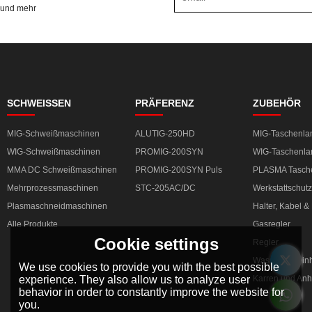
und mehr
SCHWEISSEN
PRÄFERENZ
ZUBEHÖR
MIG-Schweißmaschinen
ALUTIG-250HD
MIG-Taschenl
WIG-Schweißmaschinen
PROMIG-200SYN
WIG-Taschenl
MMA DC Schweißmaschinen
PROMIG-200SYN Puls
PLASMA Tasch
Mehrprozessmaschinen
STC-205AC/DC
Werkstattschutz
Plasmaschneidmaschinen
Halter, Kabel 
Alle Produkte
Gasregler
Cookie settings
Regler
Wasserkühleinh
We use cookies to provide you with the best possible
experience. They also allow us to analyze user
Karren und An
behavior in order to constantly improve the website for
you.