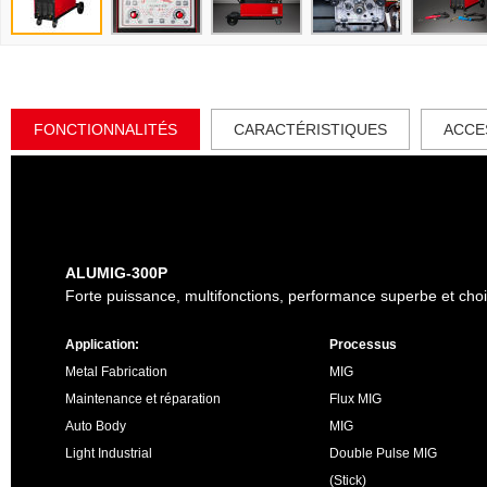
FONCTIONNALITÉS
CARACTÉRISTIQUES
ACCE
ALUMIG-300P
Forte puissance, multifonctions, performance superbe et ch
Application:
Processus
Metal Fabrication
MIG
Maintenance et réparation
Flux
MIG
Auto Body
MIG
Light Industrial
Double Pulse MIG
(Stick)