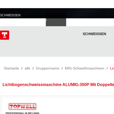
PROFESSIONELL IM
SCHWEISSEN
Deutsch
Español
Italiano
lski
ไทย
Tiếng Việt
SCHWEISSEN
ÜBER
Startseite
/
alle
/
Gruppenname
/
MIG-Schweißmaschinen
/
Li
Lichtbogenschweissmaschine ALUMIG-300P Mit Doppelt