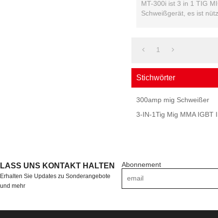
MT-300i ist 3 in 1 TIG 
Schweißgerät, es ist nütz
normalen Schweißarbeit.
60%.
1
Stichwörter
300amp mig Schweißer
3-IN-1Tig Mig MMA IGBT I
Abonnement
LASS UNS KONTAKT HALTEN
Erhalten Sie Updates zu Sonderangebote
und mehr