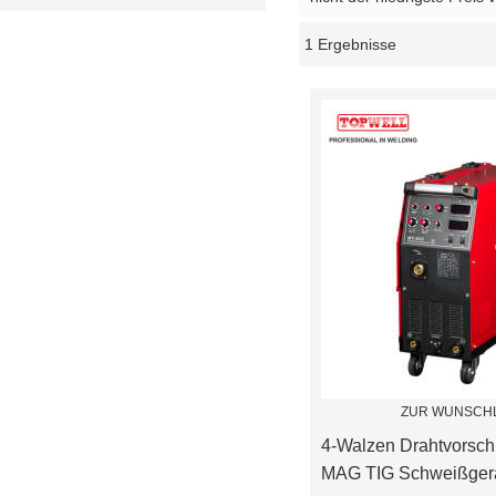
1 Ergebnisse
Schaukasten
ZUR WUNSCHL
4-Walzen Drahtvorsch
MAG TIG Schweißgerä