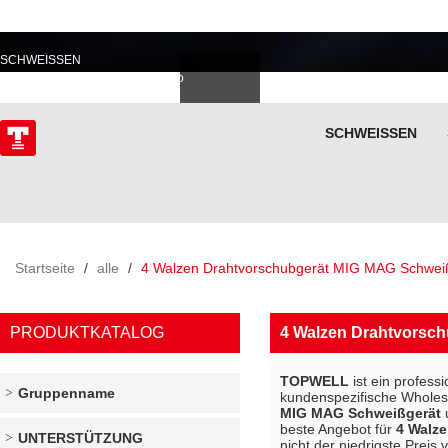
PROFESSIONELL IM
SCHWEISSEN
Deutsch
Español
Italiano
lski
ไทย
Tiếng Việt
SCHWEISSEN
ÜBER
Startseite
/
alle
/
4 Walzen Drahtvorschubgerät MIG MAG Schwei
PRODUKTKATALOG
4 Walzen Drahtvorsc
TOPWELL
ist ein profess
Gruppenname
kundenspezifische Whole
MIG MAG Schweißgerät
beste Angebot für
4 Walz
UNTERSTÜTZUNG
nicht der niedrigste Preis