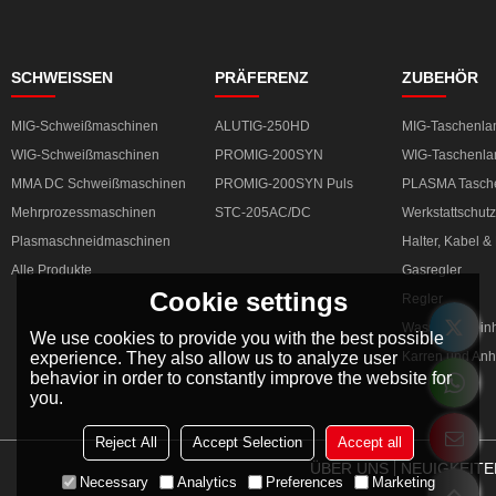
SCHWEISSEN
PRÄFERENZ
ZUBEHÖR
MIG-Schweißmaschinen
ALUTIG-250HD
MIG-Taschenl
WIG-Schweißmaschinen
PROMIG-200SYN
WIG-Taschenl
MMA DC Schweißmaschinen
PROMIG-200SYN Puls
PLASMA Tasch
Mehrprozessmaschinen
STC-205AC/DC
Werkstattschutz
Plasmaschneidmaschinen
Halter, Kabel 
Alle Produkte
Gasregler
Cookie settings
Regler
Wasserkühleinh
We use cookies to provide you with the best possible
experience. They also allow us to analyze user
Karren und An
behavior in order to constantly improve the website for
you.
Reject All
Accept Selection
Accept all
ÜBER UNS
NEUIGKEITE
Necessary
Analytics
Preferences
Marketing