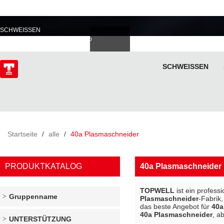
PROFESSIONELL IM
SCHWEISSEN
Deutsch
Español
Italiano
lski
ไทย
Tiếng Việt
SCHWEISSEN
ÜBER
Startseite
/
alle
/
40a Plasmaschneider
PRODUKTKATALOG
40a Plasmaschneider
TOPWELL
ist ein profess
Gruppenname
Plasmaschneider
-Fabrik,
das beste Angebot für
40a
40a Plasmaschneider
, a
UNTERSTÜTZUNG