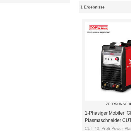
1 Ergebnisse
Schaukasten
ZUR WUNSCHL
1-Phasiger Mobiler I
Plasmaschneider CU
CUT-40, Profi-Power-Pl