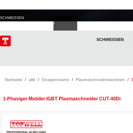
PROFESSIONELL IM
SCHWEISSEN
Deutsch
Español
Italiano
lski
ไทย
Tiếng Việt
SCHWEISSEN
ÜBER
Startseite
/
alle
/
Gruppenname
/
Plasmaschneidmaschinen
/
1-Phasiger Mobiler IGBT Plasmaschneider CUT-40Di