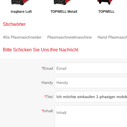
tragbare Luft
TOPWELL Metall
TOPWELL
Plasmaschneider
Plasmaschneider
Hochfrequenzplasmasc
Stichwörter
CUT-60Di
Schnitt-70 Non-HF
CUT-100H HF
40a Plasmaschneider
Plasmaschneidmaschine
Hand Plasmasch
CNC
Bitte Schicken Sie Uns Ihre Nachricht
*
Email
Handy
*
Titel
*
Inhalt