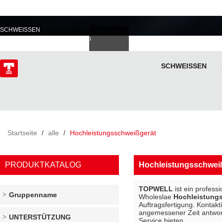
PROFESSIONELL IM
SCHWEISSEN
Deutsch
Español
Italiano
lski
ไทย
Tiếng Việt
SCHWEISSEN
ÜBER
Startseite
/
alle
/
Hochleistungsschweißgerät
PRODUKTKATALOG
Hochleistungsschwei
TOPWELL
ist ein profess
Gruppenname
Wholeslae
Hochleistung
Auftragsfertigung. Kontakt
angemessener Zeit antworte
UNTERSTÜTZUNG
Service bieten.