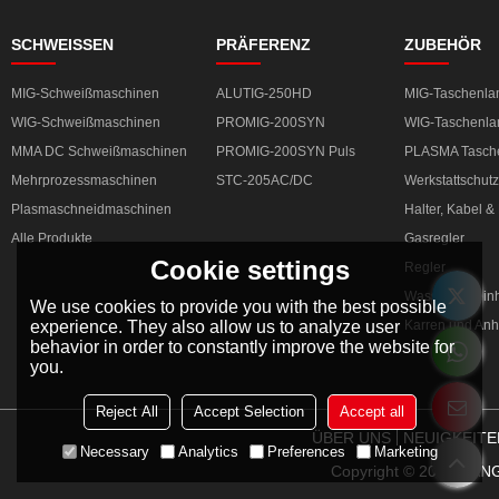
SCHWEISSEN
PRÄFERENZ
ZUBEHÖR
MIG-Schweißmaschinen
ALUTIG-250HD
MIG-Taschenl
WIG-Schweißmaschinen
PROMIG-200SYN
WIG-Taschenl
MMA DC Schweißmaschinen
PROMIG-200SYN Puls
PLASMA Tasch
Mehrprozessmaschinen
STC-205AC/DC
Werkstattschutz
Plasmaschneidmaschinen
Halter, Kabel 
Alle Produkte
Gasregler
Cookie settings
Regler
Wasserkühleinh
We use cookies to provide you with the best possible
experience. They also allow us to analyze user
Karren und An
behavior in order to constantly improve the website for
you.
Reject All
Accept Selection
Accept all
ÜBER UNS
NEUIGKEITE
Necessary
Analytics
Preferences
Marketing
Copyright © 2026
HANG