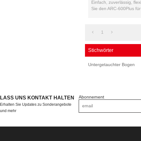
600Plus
Einfach, zuverlässig, flex
Sie den ARC-600Plus für
Hochleistungsanwendun
1
Stichwörter
Untergetauchter Bogen
Abonnement
LASS UNS KONTAKT HALTEN
Erhalten Sie Updates zu Sonderangebote
und mehr