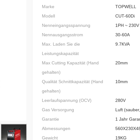
Marke
TOPWELL
Modell
CUT-60Di
Nenneingangsspannung
1PH ~ 230V
Nennausgangsstrom
30-60A
Max. Laden Sie die
9.7KVA
Leistungskapazität
Max Cutting Kapazität (Hand
20mm
gehalten)
Qualität Schnittkapazität (Hand
10mm
gehalten)
Leerlaufspannung (OCV)
280V
Gas Versorgung
Luft (sauber,
Garantie
1 Jahr Garan
Abmessungen
560X230X4
Gewicht
19KG