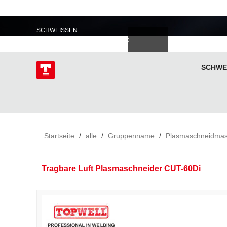
PROFESSIONELL IM
SCHWEISSEN
語
한국의
Deutsch
Español
Italiano
donesia
Polski
ไทย
Tiếng Việt
SCHWE
ÜBER
Startseite
/
alle
/
Gruppenname
/
Plasmaschneidmas
Tragbare Luft Plasmaschneider CUT-60Di