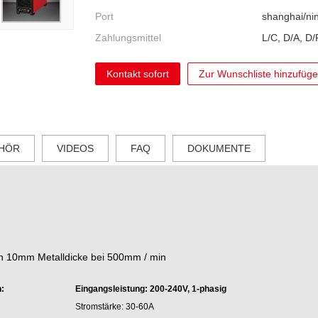
Port
shanghai/ni
Zahlungsmittel
L/C, D/A, D
Kontakt sofort
Zur Wunschliste hinzufüg
HÖR
VIDEOS
FAQ
DOKUMENTE
n 10mm Metalldicke bei 500mm / min
n:
Eingangsleistung: 200-240V, 1-phasig
Stromstärke: 30-60A