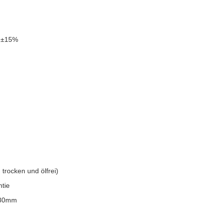
 ±15%
 trocken und ölfrei)
tie
80mm