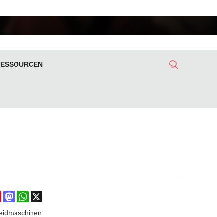
RESSOURCEN
ebook
Pinterest
Mastodon
WhatsApp
X
eidmaschinen