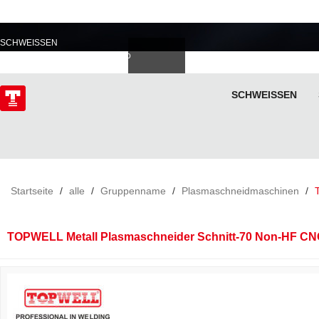
PROFESSIONELL IM
SCHWEISSEN
Deutsch
Español
Italiano
lski
ไทย
Tiếng Việt
SCHWEISSEN
ÜBER
Startseite
/
alle
/
Gruppenname
/
Plasmaschneidmaschinen
/
TOPWELL Metall Plasmaschneider Schnitt-70 Non-HF C