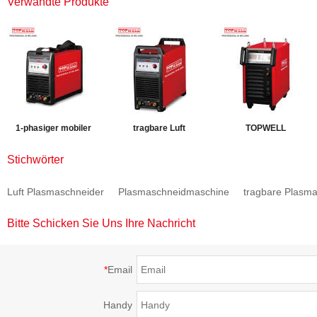
Verwandte Produkte
1-phasiger mobiler
tragbare Luft
TOPWELL
IGBT
Plasmaschneider
Hochfrequenzplasmasc
Stichwörter
Plasmaschneider
CUT-60Di
CUT-100H HF
Luft Plasmaschneider
Plasmaschneidmaschine
tragbare Plasm
CUT-40Di
Bitte Schicken Sie Uns Ihre Nachricht
*
Email
Handy