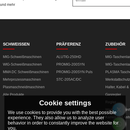
und mehr
SCHWEISSEN
PRÄFERENZ
ZUBEHÖR
MIG-Schweißmaschinen
ALUTIG-250HD
MIG-Taschenl
WIG-Schweißmaschinen
PROMIG-200SYN
WIG-Taschenl
MMA DC Schweißmaschinen
PROMIG-200SYN Puls
PLASMA Tasch
Mehrprozessmaschinen
STC-205AC/DC
Werkstattschutz
Plasmaschneidmaschinen
Halter, Kabel 
Alle Produkte
Gasregler
Cookie settings
Regler
Wasserkühleinh
We use cookies to provide you with the best possible
experience. They also allow us to analyze user
Karren und An
behavior in order to constantly improve the website for
you.