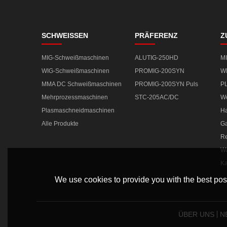
SCHWEISSEN
PRÄFERENZ
Z
MIG-Schweißmaschinen
ALUTIG-250HD
M
WIG-Schweißmaschinen
PROMIG-200SYN
W
MMA DC Schweißmaschinen
PROMIG-200SYN Puls
P
Mehrprozessmaschinen
STC-205AC/DC
We
Plasmaschneidmaschinen
Ha
Alle Produkte
Ga
Re
Wa
Ka
We use cookies to provide you with the best poss
ÜBER UNS
N