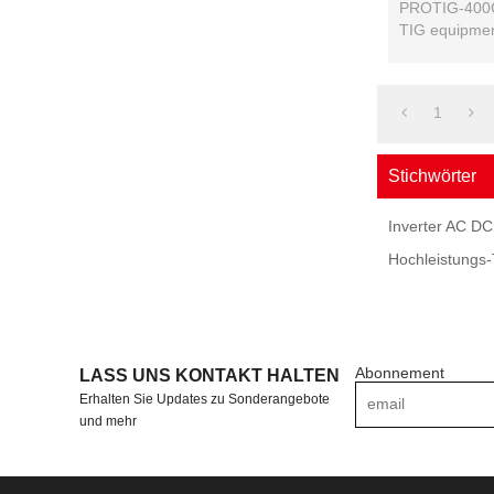
400CT
PROTIG-400CT
TIG equipmen
1
Stichwörter
Inverter AC D
Hochleistungs
Abonnement
LASS UNS KONTAKT HALTEN
Erhalten Sie Updates zu Sonderangebote
und mehr