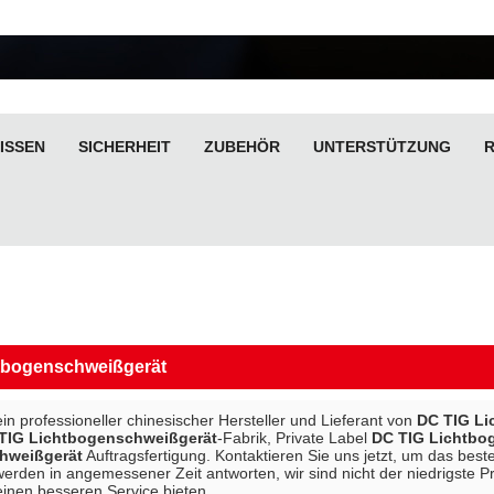
ISSEN
SICHERHEIT
ZUBEHÖR
UNTERSTÜTZUNG
tbogenschweißgerät
ein professioneller chinesischer Hersteller und Lieferant von
DC TIG Li
TIG Lichtbogenschweißgerät
-Fabrik, Private Label
DC TIG Lichtbo
hweißgerät
Auftragsfertigung. Kontaktieren Sie uns jetzt, um das best
 werden in angemessener Zeit antworten, wir sind nicht der niedrigste P
inen besseren Service bieten.