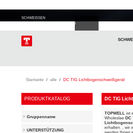
PROFESSIONELL IM
SCHWEISSEN
語
한국의
Deutsch
Español
Italiano
donesia
Polski
ไทย
Tiếng Việt
SCHWE
ÜBER
Startseite
/
alle
/
DC TIG Lichtbogenschweißgerät
PRODUKTKATALOG
DC TIG Lich
TOPWELL
ist 
Gruppenname
Wholeslae
DC 
Lichtbogensc
erhalten. , wir
UNTERSTÜTZUNG
werden Ihnen e