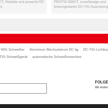
500CT
, Reliable and powerful DC
PROTIG-500CT, zuverlässige und
t.
leistungsstarke DC-TIG-Ausrüstung
C WIG Schweißer
Aluminium Wechselstrom DC tig
DC-TIG-Lichtbo
-TIG-Schweißgerät
automatische Schweißmaschine
FOLGE
Wir wollen