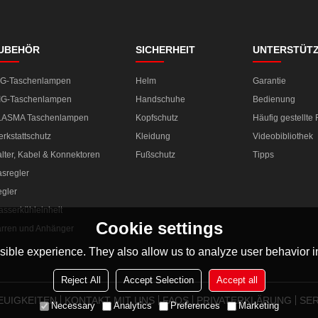
UBEHÖR
SICHERHEIT
UNTERSTÜT
IG-Taschenlampen
Helm
Garantie
IG-Taschenlampen
Handschuhe
Bedienung
LASMA Taschenlampen
Kopfschutz
Häufig gestellte
rkstattschutz
Kleidung
Videobibliothek
lter, Kabel & Konnektoren
Fußschutz
Tipps
sregler
gler
sserkühleinheit
Cookie settings
rren und Anhänger
ible experience. They also allow us to analyze user behavior in
Reject All
Accept Selection
Accept all
EUIGKEITEN
KONTAKT MIT UNS
FAQS
PRIVATERKLÄRUNG
SER
Necessary
Analytics
Preferences
Marketing