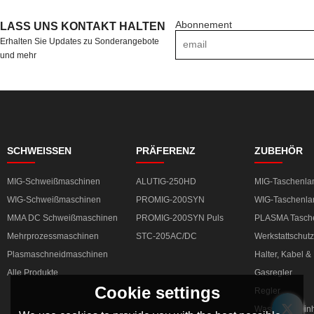
Abonnement
LASS UNS KONTAKT HALTEN
Erhalten Sie Updates zu Sonderangebote
und mehr
SCHWEISSEN
PRÄFERENZ
ZUBEHÖR
MIG-Schweißmaschinen
ALUTIG-250HD
MIG-Taschenl
WIG-Schweißmaschinen
PROMIG-200SYN
WIG-Taschenl
MMA DC Schweißmaschinen
PROMIG-200SYN Puls
PLASMA Tasch
Mehrprozessmaschinen
STC-205AC/DC
Werkstattschutz
Plasmaschneidmaschinen
Halter, Kabel 
Alle Produkte
Gasregler
Cookie settings
Regler
Wasserkühleinh