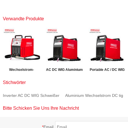
Verwandte Produkte
Wechselstrom-
AC DC WIG Aluminium
Portable AC / DC WIG
Gleichstrom-Impuls-
Inverter Schweißgerät
Schweißer für
Stichwörter
Schweißgerät
ALUTIG-200P
Aluminium Schweißen
Inverter AC DC WIG Schweißer
Aluminium Wechselstrom DC tig
MASTERTIG-250AC
ALUTIG-200HD
Bitte Schicken Sie Uns Ihre Nachricht
*
Email