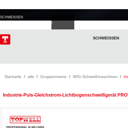
PROFESSIONELL IM
SCHWEISSEN
Deutsch
Español
Italiano
lski
ไทย
Tiếng Việt
SCHWEISSEN
ÜBER
Startseite
/
alle
/
Gruppenname
/
WIG-Schweißmaschinen
/
In
Industrie-Puls-Gleichstrom-Lichtbogenschweißgerät PR