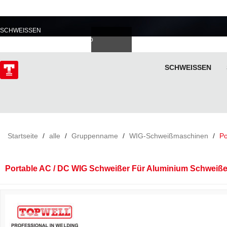
PROFESSIONELL IM
SCHWEISSEN
Deutsch
Español
Italiano
lski
ไทย
Tiếng Việt
SCHWEISSEN
ÜBER
Startseite
/
alle
/
Gruppenname
/
WIG-Schweißmaschinen
/
Po
Portable AC / DC WIG Schweißer Für Aluminium Schwei