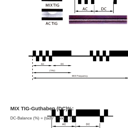
MIX TIG-Guthaben (DC)%:
DC-Balance (%) = (tad / Tmix) x 100