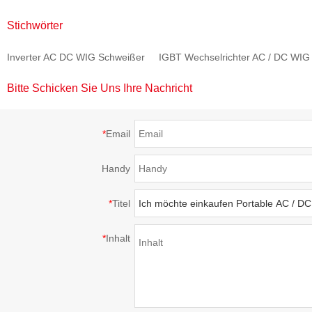
Gleichstrom-Impuls-
Inverter Schweißgerät
Schweißgerät ALUTIG-
Stichwörter
Schweißgerät
ALUTIG-200P
250HD
Inverter AC DC WIG Schweißer
IGBT Wechselrichter AC / DC WIG
MASTERTIG-250AC
Bitte Schicken Sie Uns Ihre Nachricht
*
Email
Handy
*
Titel
*
Inhalt