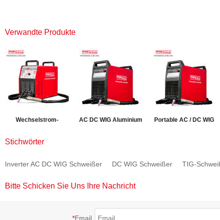
Verwandte Produkte
Wechselstrom-
AC DC WIG Aluminium
Portable AC / DC WIG
Gleichstrom-Impuls-
Inverter Schweißgerät
Schweißer für
Stichwörter
Schweißgerät
ALUTIG-200P
Aluminium Schweißen
Inverter AC DC WIG Schweißer
DC WIG Schweißer
TIG-Schwei
MASTERTIG-250AC
ALUTIG-200HD
Bitte Schicken Sie Uns Ihre Nachricht
*
Email