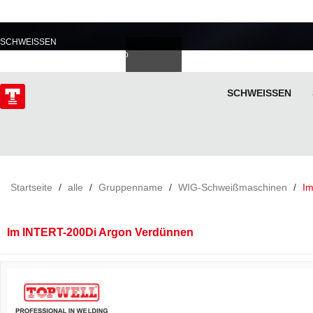
PROFESSIONELL IM
SCHWEISSEN
Deutsch
Español
Italiano
lski
ไทย
Tiếng Việt
SCHWEISSEN
ÜBER
Startseite
/
alle
/
Gruppenname
/
WIG-Schweißmaschinen
/
Im
Im INTERT-200Di Argon Verdünnen