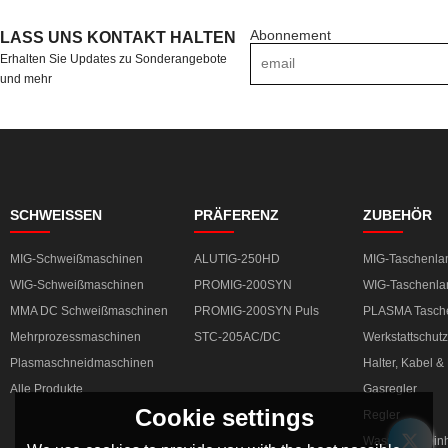
Abonnement
LASS UNS KONTAKT HALTEN
Erhalten Sie Updates zu Sonderangebote
und mehr
SCHWEISSEN
PRÄFERENZ
ZUBEHÖR
MIG-Schweißmaschinen
ALUTIG-250HD
MIG-Taschenl
WIG-Schweißmaschinen
PROMIG-200SYN
WIG-Taschenl
MMA DC Schweißmaschinen
PROMIG-200SYN Puls
PLASMA Tasch
Mehrprozessmaschinen
STC-205AC/DC
Werkstattschutz
Plasmaschneidmaschinen
Halter, Kabel 
Alle Produkte
Gasregler
Cookie settings
Regler
Wasserkühleinh