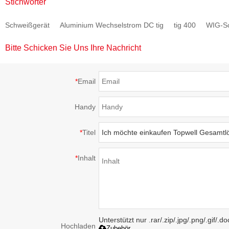
Stichwörter
Schweißgerät
ALUTIG-200P
Aluminium Schweißen
Schweißgerät
Aluminium Wechselstrom DC tig
tig 400
WIG-S
MASTERTIG-250AC
ALUTIG-200HD
Bitte Schicken Sie Uns Ihre Nachricht
*
Email
Handy
*
Titel
*
Inhalt
Unterstützt nur .rar/.zip/.jpg/.png/.gif/.
Hochladen
Zubehör