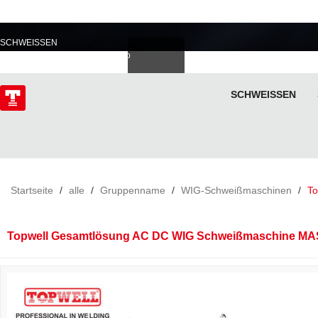
PROFESSIONELL IM
SCHWEISSEN
Deutsch
Español
Italiano
lski
ไทย
Tiếng Việt
SCHWEISSEN
ÜBER
Startseite
/
alle
/
Gruppenname
/
WIG-Schweißmaschinen
/
T
Topwell Gesamtlösung AC DC WIG Schweißmaschine MA