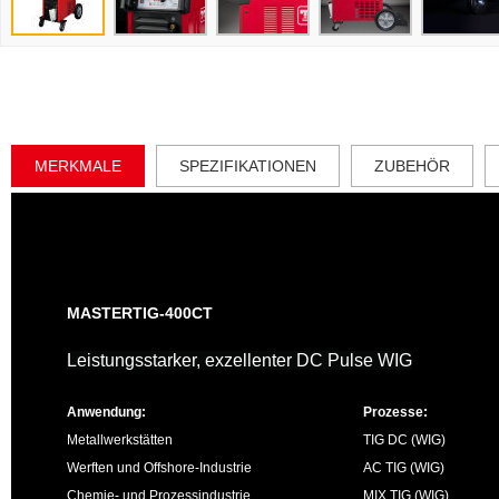
MERKMALE
SPEZIFIKATIONEN
ZUBEHÖR
MASTERTIG-400CT
Leistungsstarker, exzellenter DC Pulse WIG
Anwendung:
Prozesse:
Metallwerkstätten
TIG DC (WIG)
Werften und Offshore-Industrie
AC TIG (WIG)
Chemie- und Prozessindustrie
MIX TIG (WIG)