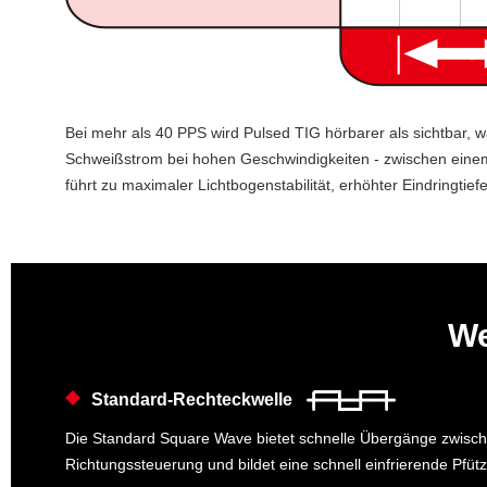
Bei mehr als 40 PPS wird Pulsed TIG hörbarer als sichtbar, w
Schweißstrom bei hohen Geschwindigkeiten - zwischen einem
führt zu maximaler Lichtbogenstabilität, erhöhter Eindringti
We
Standard-Rechteckwelle
Die Standard Square Wave bietet schnelle Übergänge zwisch
Richtungssteuerung und bildet eine schnell einfrierende Pfüt