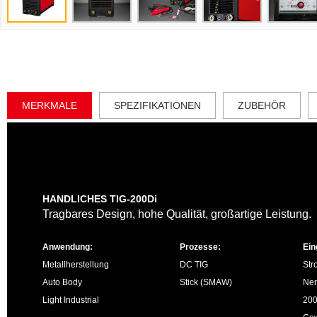
MERKMALE
SPEZIFIKATIONEN
ZUBEHÖR
HANDLICHES TIG-200Di
Tragbares Design, hohe Qualität, großartige Leistung.
Anwendung:
Prozesse:
Ein
Metallherstellung
DC TIG
Str
Auto Body
Stick (SMAW)
Nen
Light Industrial
200