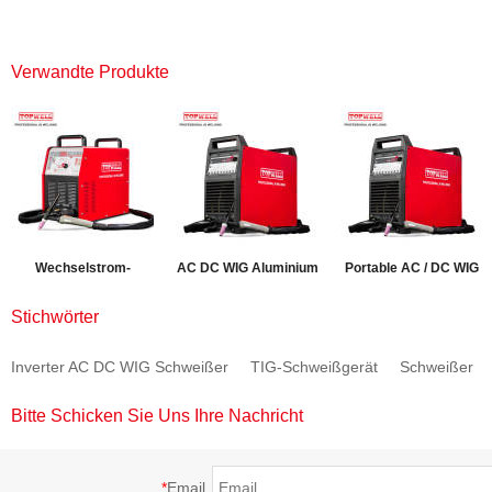
Verwandte Produkte
Wechselstrom-
AC DC WIG Aluminium
Portable AC / DC WIG
Gleichstrom-Impuls-
Inverter Schweißgerät
Schweißer für
Stichwörter
Schweißgerät
ALUTIG-200P
Aluminium Schweißen
Inverter AC DC WIG Schweißer
TIG-Schweißgerät
Schweißer
MASTERTIG-250AC
ALUTIG-200HD
Bitte Schicken Sie Uns Ihre Nachricht
*
Email