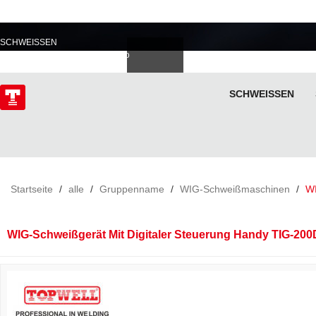
PROFESSIONELL IM
SCHWEISSEN
Deutsch
Español
Italiano
lski
ไทย
Tiếng Việt
SCHWEISSEN
ÜBER
Startseite
/
alle
/
Gruppenname
/
WIG-Schweißmaschinen
/
WI
WIG-Schweißgerät Mit Digitaler Steuerung Handy TIG-200