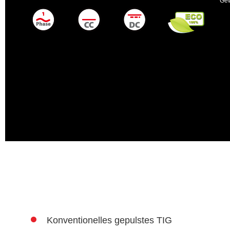
Gew
Konventionelles gepulstes TIG