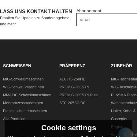
Abonnement
LASS UNS KONTAKT HALTEN
Erhalten Sie Updates zu Sonderangebote
und mehr
SCHWEISSEN
PRÄFERENZ
ZUBEHÖR
MIG-Schweißmaschinen
ALUTIG-250HD
MIG-Taschenl
WIG-Schweißmaschinen
PROMIG-200SYN
WIG-Taschenl
MMA DC Schweißmaschinen
PROMIG-200SYN Puls
PLASMA Tasch
Mehrprozessmaschinen
STC-205AC/DC
Werkstattschutz
Plasmaschneidmaschinen
Halter, Kabel 
Alle Produkte
Gasregler
Cookie settings
Regler
Wasserkühleinh